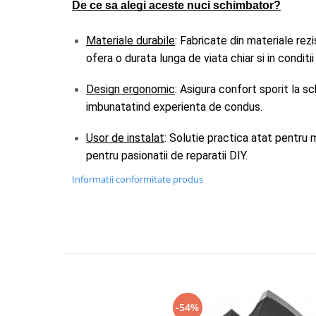
De ce sa alegi aceste nuci schimbator?
Spray Curatare Frane
Produse Intretinere si Detailing
Materiale durabile
: Fabricate din materiale rezi
Lubrifianti si Spray-uri de Curatare
ofera o durata lunga de viata chiar si in conditii
Curatare si Detailing Interior
Design ergonomic
: Asigura confort sporit la sc
Vopsitorie, Chituri si Adezivi
imbunatatind experienta de condus.
Curatare si Detailing Exterior
Usor de instalat
: Solutie practica atat pentru m
Articole Auto Sezoniere
pentru pasionatii de reparatii DIY.
Produse de Iarna
Informatii conformitate produs
Cabluri Pornire
Produse de Vara
Blog
-54%