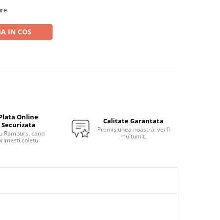
are
A IN COS
Plata Online
Calitate Garantata
Securizata
Promisiunea noastră: vei fi
u Ramburs, cand
mulțumit.
rimesti coletul