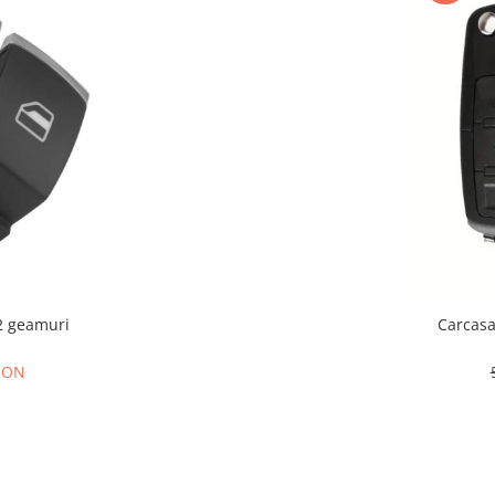
2 geamuri
Carcasa
 RON