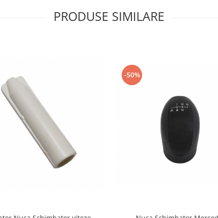
PRODUSE SIMILARE
-50%
Nuca Schimbator Merce
tor Nuca Schimbator viteze