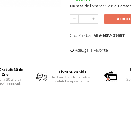
Durata de livrare:
1-2 zile lucrato
ADAUG
Cod Produs:
MIV-NSV-D955T
Adauga la Favorite
Gratuit 30 de
Livrare Rapida
Zile
In doar 1-2 zile lucratoare
 la 30 zile sa
Sa
coletul a ajuns la tine!
ezi produsul.
p