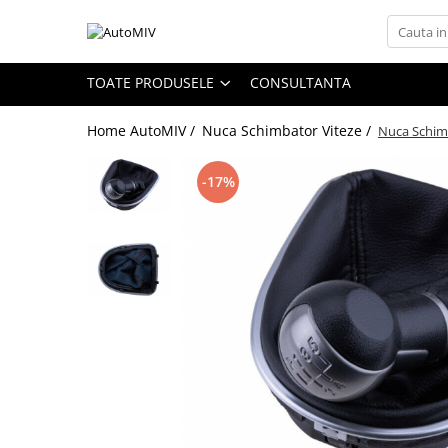
Toate Produsele
TOATE PRODUSELE
CONSULTANTA
Oferta Saptamanii
Home AutoMIV /
Nuca Schimbator Viteze /
Nuca Schimb
Butoane
Butoane Geam
-17%
Bloc Lumini
Butoane Reglare Oglinzi
Seturi Butoane
Butoane Blocare/Deblocare
Buton Frana
Buton Clapeta Rezervor
Buton Portbagaj
Alte Butoane/Comutatoare
Butoane Semnalizare