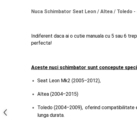
Oglinzi
Pompa Spalator Parbriz
Nuca Schimbator Seat Leon / Altea / Toledo - 
Accesorii Camioane
Lampi si Proiectoare Camion
Marcaje si Echipamente de
Indiferent daca ai o cutie manuala cu 5 sau 6 trepte
Siguranta
perfecta! 
Accesorii Cabina Camion
Echipamente Electrice si
Pneumatice
Aceste nuci schimbator sunt concepute speci
Echipamente ADR si Utilitare
Seat Leon Mk2 (2005–2012), 
Uleiuri si Lichide Auto
Aditivi Auto
Altea (2004–2015)
Aditivi Combustibil
Toledo (2004–2009), 
oferind compatibilitate 
Aditivi Ulei Motor
lunga durata.
Aditivi DPF, Sistem Racire si
Servodirectie
Antigel