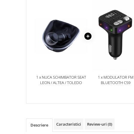
Accesorii Electronice Auto
Incarcatoare Auto
Accesorii pentru Roti si Anvelope
Husa Anvelope
Truse Chei
Organizatoare Auto
Iluminat Auto
Semnalizari
Faruri Ceata
1 x NUCA SCHIMBATOR SEAT
1 x MODULATOR FM
Proiectoare
LEON / ALTEA / TOLEDO
BLUETOOTH C59
Accesorii LED
Becuri Auto
Piese Auto
Piese Caroserie
Caracteristici
Review-uri
(0)
Descriere
Amortizoare Capota