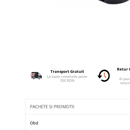
Schimbatoare Viteze
Accesorii Auto
Accesorii Auto Exterior
Husa Auto / Prelata Auto
Paravanturi Auto / Deflectoare Aer
Capace Roti
Accesorii Interior Auto
Inchidere Centralizata
Retur 
Huse Auto
Transport Gratuit
La toate comenzile peste
Huse Scaune Auto
Ai pana
350 RON
return
Husa Volan
Tavite Portbagaj Dedicate
Covorase Auto/ Presuri Auto
PACHETE SI PROMOTII
Seturi Interior
Accesorii Siguranta Auto
Obd
Carcasa Cheie