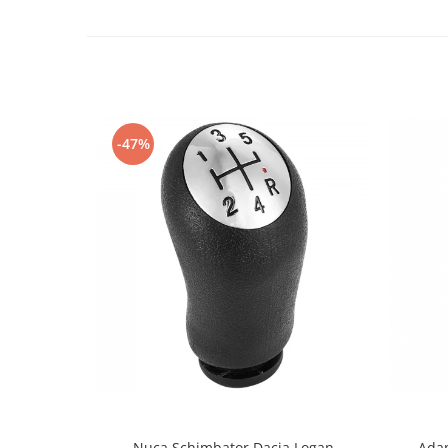
-47%
Nuca Schimbator Dacia Logan
Adap