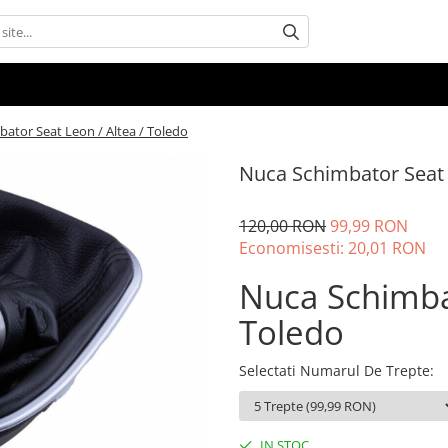
ator Seat Leon / Altea / Toledo
Nuca Schimbator Seat L
120,00 RON
99,99 RON
Economisesti:
20,01
RON
Nuca Schimbat
Toledo
Selectati Numarul De Trepte
:
IN STOC