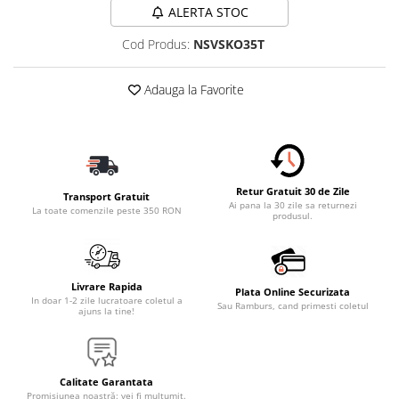
ALERTA STOC
Cod Produs:
NSVSKO35T
Adauga la Favorite
Retur Gratuit 30 de Zile
Transport Gratuit
Ai pana la 30 zile sa returnezi
La toate comenzile peste 350 RON
produsul.
Livrare Rapida
Plata Online Securizata
In doar 1-2 zile lucratoare coletul a
Sau Ramburs, cand primesti coletul
ajuns la tine!
Calitate Garantata
Promisiunea noastră: vei fi mulțumit.