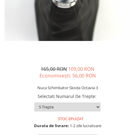
Carcasa Cheie
Accesorii Electronice Auto
Incarcatoare Auto
Accesorii pentru Roti si Anvelope
Husa Anvelope
Truse Chei
Organizatoare Auto
165,00 RON
109,00 RON
Economisești:
56,00
RON
Nuca Schimbator Skoda Octavia 3
Selectati Numarul De Trepte
:
STOC EPUIZAT
Durata de livrare:
1-2 zile lucratoare