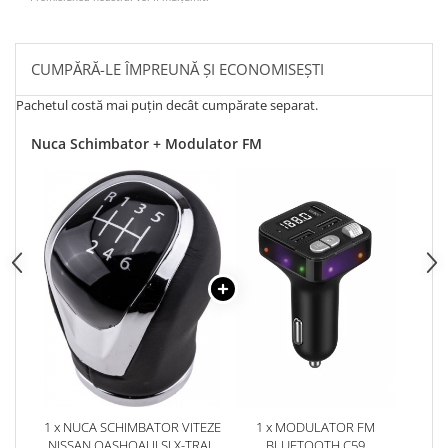
CUMPĂRĂ-LE ÎMPREUNĂ ȘI ECONOMISEȘTI
Pachetul costă mai puțin decât cumpărate separat.
Nuca Schimbator + Modulator FM
1 x NUCA SCHIMBATOR VITEZE
1 x MODULATOR FM
NISSAN QASHQAI II SI X-TRAIL
BLUETOOTH C59