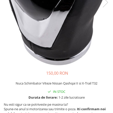
Carcasa Cheie
Accesorii Electronice Auto
Incarcatoare Auto
Accesorii pentru Roti si Anvelope
Husa Anvelope
Truse Chei
Organizatoare Auto
150,00 RON
Nuca Schimbator Viteze Nissan Qashqai II si X-Trail T32
IN STOC
Durata de livrare:
1-2 zile lucratoare
Nu esti sigur ca se potriveste pe masina ta?
Spune-ne anul si motorizarea sau trimite o poza.
Iti confirmam noi