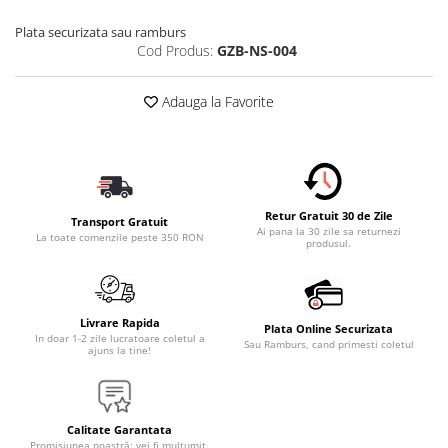
Plata securizata sau ramburs
Cod Produs:
GZB-NS-004
Adauga la Favorite
Retur Gratuit 30 de Zile
Transport Gratuit
Ai pana la 30 zile sa returnezi
La toate comenzile peste 350 RON
produsul.
Livrare Rapida
Plata Online Securizata
In doar 1-2 zile lucratoare coletul a
Sau Ramburs, cand primesti coletul
ajuns la tine!
Calitate Garantata
Promisiunea noastră: vei fi mulțumit.