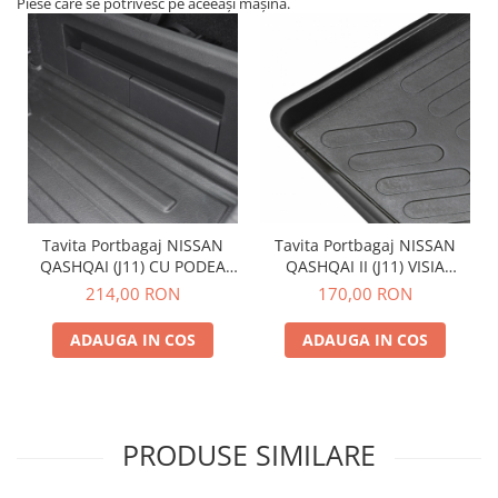
Piese care se potrivesc pe aceeași mașină.
Tavita Portbagaj NISSAN
Tavita Portbagaj NISSAN
QASHQAI (J11) CU PODEA
QASHQAI II (J11) VISIA
INALTA (2014-2017)
VERSION 2013-2021
214,00 RON
170,00 RON
ADAUGA IN COS
ADAUGA IN COS
PRODUSE SIMILARE