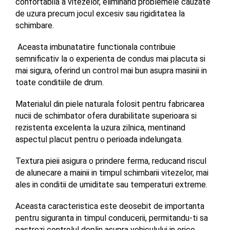
confortabila a vitezelor, eliminand problemele cauzate 
de uzura precum jocul excesiv sau rigiditatea la 
schimbare.
 Aceasta imbunatatire functionala contribuie 
semnificativ la o experienta de condus mai placuta si 
mai sigura, oferind un control mai bun asupra masinii in 
toate conditiile de drum.
Materialul din piele naturala folosit pentru fabricarea 
nucii de schimbator ofera durabilitate superioara si 
rezistenta excelenta la uzura zilnica, mentinand 
aspectul placut pentru o perioada indelungata. 
Textura pieii asigura o prindere ferma, reducand riscul 
de alunecare a mainii in timpul schimbarii vitezelor, mai 
ales in conditii de umiditate sau temperaturi extreme. 
Aceasta caracteristica este deosebit de importanta 
pentru siguranta in timpul conducerii, permitandu-ti sa 
pastrezi controlul deplin asupra vehiculului in orice 