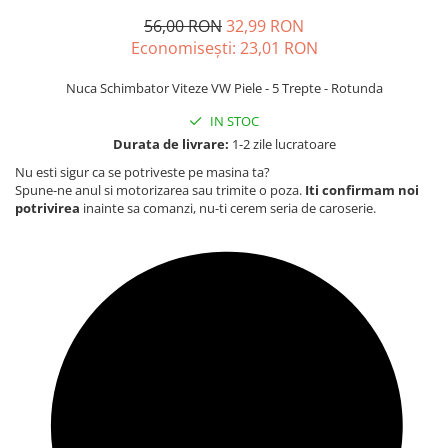
Carcasa Cheie
56,00 RON
32,99 RON
Accesorii Electronice Auto
Economisești:
23,01
RON
Incarcatoare Auto
Nuca Schimbator Viteze VW Piele - 5 Trepte - Rotunda
Accesorii pentru Roti si Anvelope
Husa Anvelope
IN STOC
Durata de livrare:
1-2 zile lucratoare
Truse Chei
Nu esti sigur ca se potriveste pe masina ta?
Organizatoare Auto
Spune-ne anul si motorizarea sau trimite o poza.
Iti confirmam noi
potrivirea
inainte sa comanzi, nu-ti cerem seria de caroserie.