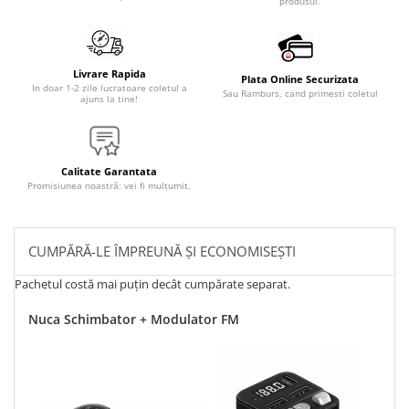
produsul.
Livrare Rapida
Plata Online Securizata
In doar 1-2 zile lucratoare coletul a
Sau Ramburs, cand primesti coletul
ajuns la tine!
Calitate Garantata
Promisiunea noastră: vei fi mulțumit.
CUMPĂRĂ-LE ÎMPREUNĂ ȘI ECONOMISEȘTI
Pachetul costă mai puțin decât cumpărate separat.
Nuca Schimbator + Modulator FM